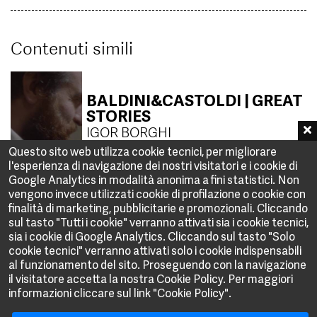
Contenuti simili
BALDINI&CASTOLDI | GREAT
STORIES
IGOR BORGHI
Questo sito web utilizza cookie tecnici, per migliorare
l'esperienza di navigazione dei nostri visitatori e i cookie di
Google Analytics in modalità anonima a fini statistici. Non
vengono invece utilizzati cookie di profilazione o cookie con
FALCONERI | INSPIRED BY
finalità di marketing, pubblicitarie e promozionali. Cliccando
BEAUTY
sul tasto "Tutti i cookie" verranno attivati sia i cookie tecnici,
MICHELE SOCCI
sia i cookie di Google Analytics. Cliccando sul tasto "Solo
cookie tecnici" verranno attivati solo i cookie indispensabili
al funzionamento del sito. Proseguendo con la navigazione
il visitatore accetta la nostra Cookie Policy. Per maggiori
KINDER | BONTÀ A PROVA DI
informazioni cliccare sul link "Cookie Policy".
NONNA