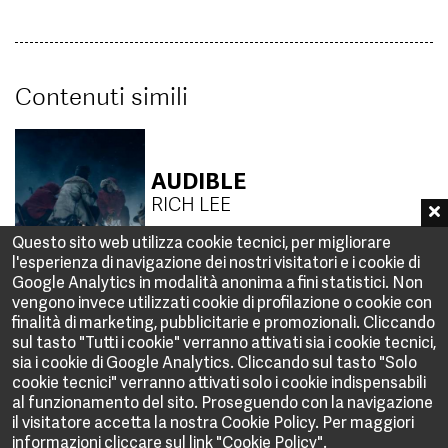
Contenuti simili
AUDIBLE
RICH LEE
Questo sito web utilizza cookie tecnici, per migliorare
l'esperienza di navigazione dei nostri visitatori e i cookie di
Google Analytics in modalità anonima a fini statistici. Non
COORDOWN | JUST THE
vengono invece utilizzati cookie di profilazione o cookie con
TWO OF US
finalità di marketing, pubblicitarie e promozionali. Cliccando
AUGUSTO ZAPIOLA | MARTIN
sul tasto "Tutti i cookie" verranno attivati sia i cookie tecnici,
ROMANELLA
sia i cookie di Google Analytics. Cliccando sul tasto "Solo
cookie tecnici" verranno attivati solo i cookie indispensabili
al funzionamento del sito. Proseguendo con la navigazione
il visitatore accetta la nostra Cookie Policy. Per maggiori
LAMBORGHINI | THE
informazioni cliccare sul link "Cookie Policy".