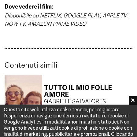
Dove vedere il film:
Disponibile su NETFLIX, GOOGLE PLAY, APPLE TV,
NOW TV, AMAZON PRIME VIDEO
Contenuti simili
TUTTO IL MIO FOLLE
AMORE
GABRIELE SALVATORES
Questo sito web utilizza cookie tecnici, per migliorare
l'esperienza di navigazione dei nostri visitatori e i cookie di
Google Analytics in modalità anonima a fini statistici. Non
vengono invece utilizzati cookie di profilazione o cookie con
LA PRIMA COSA BELLA
finalità di marketing, pubblicitarie e promozionali. Cliccando