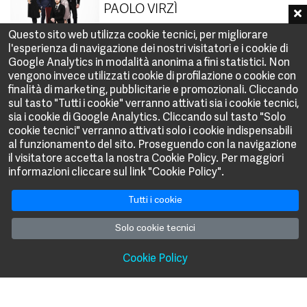
PAOLO VIRZÌ
Questo sito web utilizza cookie tecnici, per migliorare
l'esperienza di navigazione dei nostri visitatori e i cookie di
Google Analytics in modalità anonima a fini statistici. Non
vengono invece utilizzati cookie di profilazione o cookie con
SECURITY
finalità di marketing, pubblicitarie e promozionali. Cliccando
PETER CHELSOM
sul tasto "Tutti i cookie" verranno attivati sia i cookie tecnici,
sia i cookie di Google Analytics. Cliccando sul tasto "Solo
cookie tecnici" verranno attivati solo i cookie indispensabili
al funzionamento del sito. Proseguendo con la navigazione
il visitatore accetta la nostra Cookie Policy. Per maggiori
THE BURNT ORANGE
informazioni cliccare sul link "Cookie Policy".
HERESY
GIUSEPPE CAPOTONDI
Tutti i cookie
Solo cookie tecnici
Cookie Policy